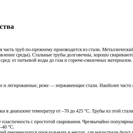
ства
я часть труб по-прежнему производится из стали. Металлически
(давление среды). Стальные трубы долговечны, хорошо сварива
сред: от питьевой воды до газа и горюче-смазочных материалов.
 и легированные, реже — нержавеющие стали. Наиболее часто вс
ки в диапазоне температур от –70 до 425 °C. Трубы из этой ста
е пластичность с простотой сваривания. Чрезвычайно популярны
–40 °C.
лей рекомендуется прокладывать в местах, где магистрали будут