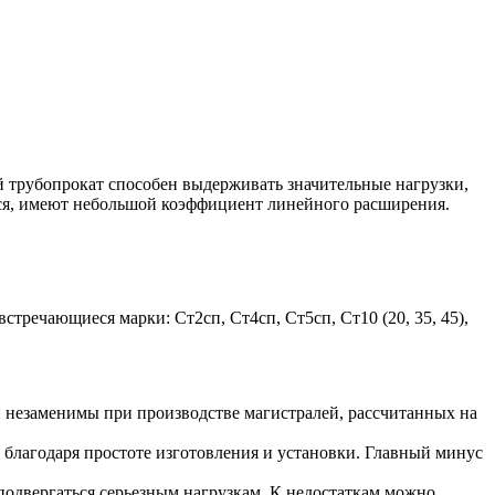
й трубопрокат способен выдерживать значительные нагрузки,
ются, имеют небольшой коэффициент линейного расширения.
тречающиеся марки: Ст2сп, Ст4сп, Ст5сп, Ст10 (20, 35, 45),
ли незаменимы при производстве магистралей, рассчитанных на
 благодаря простоте изготовления и установки. Главный минус
 подвергаться серьезным нагрузкам. К недостаткам можно