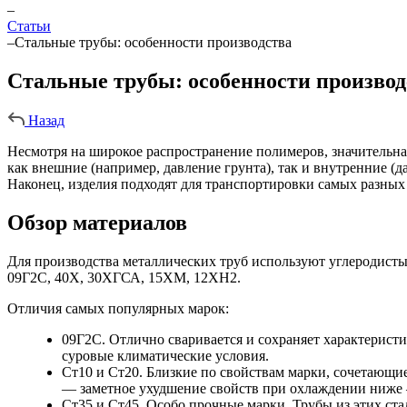
–
Статьи
–
Стальные трубы: особенности производства
Стальные трубы: особенности производ
Назад
Несмотря на широкое распространение полимеров, значительна
как внешние (например, давление грунта), так и внутренние 
Наконец, изделия подходят для транспортировки самых разных 
Обзор материалов
Для производства металлических труб используют углеродистые
09Г2С, 40Х, 30ХГСА, 15ХМ, 12ХН2.
Отличия самых популярных марок:
09Г2С. Отлично сваривается и сохраняет характеристи
суровые климатические условия.
Ст10 и Ст20. Близкие по свойствам марки, сочетающи
— заметное ухудшение свойств при охлаждении ниже 
Ст35 и Ст45. Особо прочные марки. Трубы из этих ста