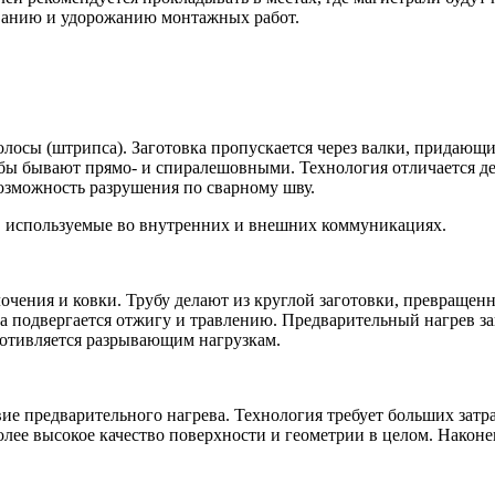
иванию и удорожанию монтажных работ.
олосы (штрипса). Заготовка пропускается через валки, придаю
бы бывают прямо- и спиралешовными. Технология отличается де
озможность разрушения по сварному шву.
, используемые во внутренних и внешних коммуникациях.
лочения и ковки. Трубу делают из круглой заготовки, превращен
ба подвергается отжигу и травлению. Предварительный нагрев з
ротивляется разрывающим нагрузкам.
 предварительного нагрева. Технология требует больших затрат
лее высокое качество поверхности и геометрии в целом. Наконе