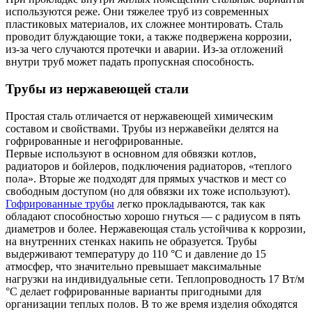
используются реже. Они тяжелее труб из современных
пластиковых материалов, их сложнее монтировать. Сталь
проводит блуждающие токи, а также подвержена коррозии,
из-за чего случаются протечки и аварии. Из-за отложений
внутри труб может падать пропускная способность.
Трубы из нержавеющей стали
Простая сталь отличается от нержавеющей химическим
составом и свойствами. Трубы из нержавейки делятся на
гофрированные и негофрированные.
Первые используют в основном для обвязки котлов,
радиаторов и бойлеров, подключения радиаторов, «теплого
пола». Вторые же подходят для прямых участков и мест со
свободным доступом (но для обвязки их тоже используют).
Гофрированные трубы
легко прокладываются, так как
обладают способностью хорошо гнуться — с радиусом в пять
диаметров и более. Нержавеющая сталь устойчива к коррозии,
на внутренних стенках накипь не образуется. Трубы
выдерживают температуру до 110 °С и давление до 15
атмосфер, что значительно превышает максимальные
нагрузки на индивидуальные сети. Теплопроводность 17 Вт/м
°С делает гофрированные варианты пригодными для
организации теплых полов. В то же время изделия обходятся