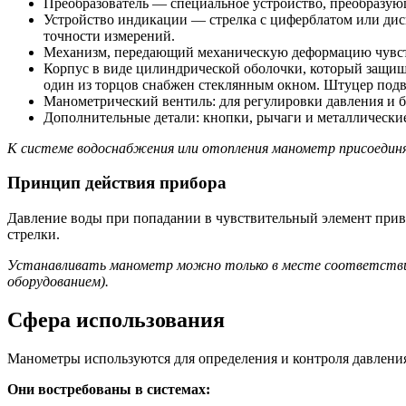
Преобразователь — специальное устройство, преобразую
Устройство индикации — стрелка с циферблатом или дисп
точности измерений.
Механизм, передающий механическую деформацию чувстви
Корпус в виде цилиндрической оболочки, который защищ
один из торцов снабжен стеклянным окном. Штуцер подв
Манометрический вентиль: для регулировки давления и б
Дополнительные детали: кнопки, рычаги и металлические
К системе водоснабжения или отопления манометр присоединя
Принцип действия прибора
Давление воды при попадании в чувствительный элемент прив
стрелки.
Устанавливать манометр можно только в месте соответствия 
оборудованием).
Сфера использования
Манометры используются для определения и контроля давлени
Они востребованы в системах: