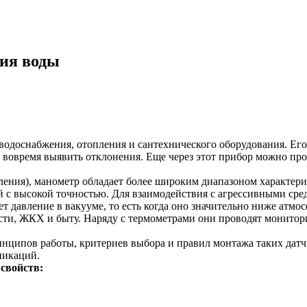
ния воды
 водоснабжения, отопления и сантехнического оборудования. Ег
 вовремя выявить отклонения. Еще через этот прибор можно про
ления), манометр обладает более широким диапазоном характерис
ний с высокой точностью. Для взаимодействия с агрессивными ср
 давление в вакууме, то есть когда оно значительно ниже атмос
и, ЖКХ и быту. Наряду с термометрами они проводят мониторин
инципов работы, критериев выбора и правил монтажа таких датч
никаций.
 свойств: