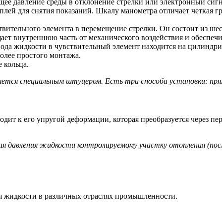
щее давление среды в отклонение стрелки или электронный сигн
лей для снятия показаний. Шкалу манометра отличает четкая гр
тельного элемента в перемещение стрелки. Он состоит из шест
ает внутреннюю часть от механического воздействия и обеспеч
ода жидкости в чувствительный элемент находится на цилиндрич
олее простого монтажа.
 кольца.
ется специальным штуцером. Есть три способа установки: пря
одит к его упругой деформации, которая преобразуется через 
давления жидкости контролируемому участку отопления (после 
я жидкости в различных отраслях промышленности.