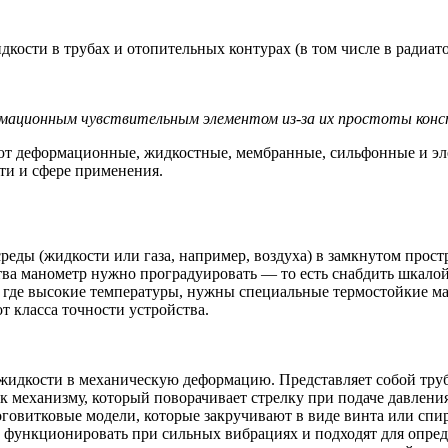
кости в трубах и отопительных контурах (в том числе в радиато
мационным чувствительным элементом из-за их простоты конс
т деформационные, жидкостные, мембранные, сильфонные и эле
ти и сфере применения.
среды (жидкости или газа, например, воздуха) в замкнутом пр
тва манометр нужно проградуировать — то есть снабдить шкалой
ы, где высокие температуры, нужны специальные термостойкие м
т класса точности устройства.
 жидкости в механическую деформацию. Представляет собой тру
н к механизму, который поворачивает стрелку при подаче давлен
овитковые модели, которые закручивают в виде винта или спир
 функционировать при сильных вибрациях и подходят для опред