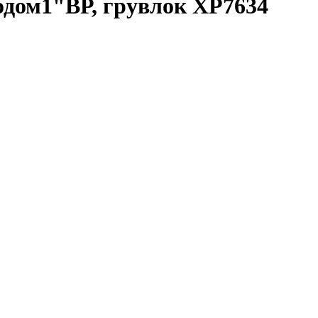
водом1"ВР, грувлок XP7634