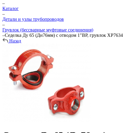
–
Каталог
–
Детали и узлы трубопроводов
–
Грувлок (бессварные муфтовые соединения)
–
Седелка Ду 65 (Дн76мм) с отводом 1"ВР, грувлок XP7634
Назад