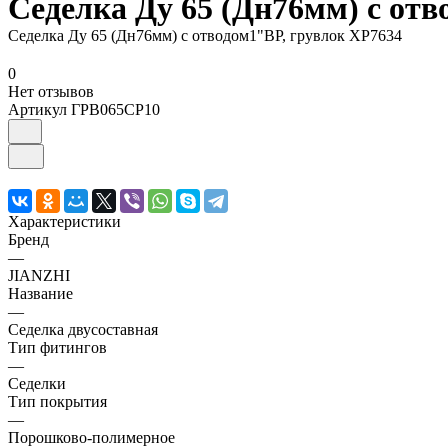
Седелка Ду 65 (Дн76мм) с от
Седелка Ду 65 (Дн76мм) с отводом1"ВР, грувлок XP7634
0
Нет отзывов
Артикул
ГРВ065СР10
Характеристики
Бренд
—
JIANZHI
Название
—
Седелка двусоставная
Тип фитингов
—
Седелки
Тип покрытия
—
Порошково-полимерное