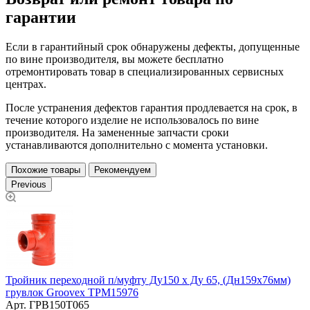
гарантии
Если в гарантийный срок обнаружены дефекты, допущенные
по вине производителя, вы можете бесплатно
отремонтировать товар в специализированных сервисных
центрах.
После устранения дефектов гарантия продлевается на срок, в
течение которого изделие не использовалось по вине
производителя. На замененные запчасти сроки
устанавливаются дополнительно с момента установки.
Похожие товары
Рекомендуем
Previous
Тройник переходной п/муфту Ду150 х Ду 65, (Дн159х76мм)
А
грувлок Groovex TPM15976
Арт.
ГРВ150Т065