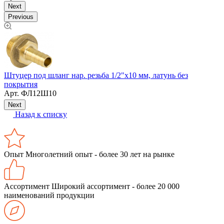
Next
Previous
Штуцер под шланг нар. резьба 1/2"х10 мм, латунь без
покрытия
Х
Арт.
ФЛ12Ш10
Next
Назад к списку
Опыт
Многолетний опыт - более 30 лет на рынке
Ассортимент
Широкий ассортимент - более 20 000
наименований продукции