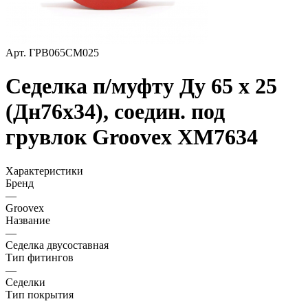
Арт.
ГРВ065СМ025
Седелка п/муфту Ду 65 х 25
(Дн76х34), соедин. под
грувлок Groovex XМ7634
Характеристики
Бренд
—
Groovex
Название
—
Седелка двусоставная
Тип фитингов
—
Седелки
Тип покрытия
—