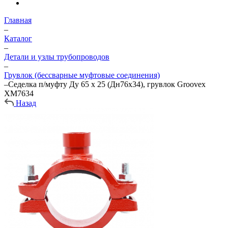
Главная
–
Каталог
–
Детали и узлы трубопроводов
–
Грувлок (бессварные муфтовые соединения)
–
Седелка п/муфту Ду 65 х 25 (Дн76х34), грувлок Groovex
XМ7634
Назад