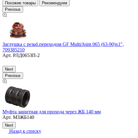
Похожие товары
Рекомендуем
Previous
Заглушка с резьб.переходом GF Multi/Joint 065 (63-90)х1",
709385210
М
Арт.
РЛД065ЗП-2
P
Next
Previous
Т
Муфта защитная для прохода через ЖБ 140 мм
7
Арт.
МЗЖБ140
Next
Назад к списку