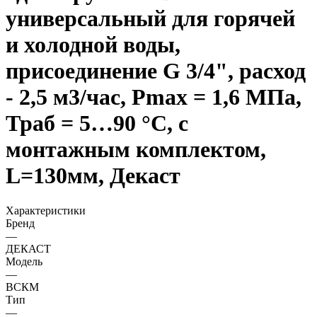
универсальный для горячей
и холодной воды,
присоединение G 3/4", расход
- 2,5 м3/час, Рmax = 1,6 МПа,
Траб = 5…90 °С, с
монтажным комплектом,
L=130мм, Декаст
Характеристики
Бренд
—
ДЕКАСТ
Модель
—
ВСКМ
Тип
—