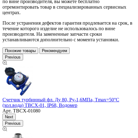
по вине производителя, вы можете бесплатно
отремонтировать товар в специализированных сервисных
центрах.
После устранения дефектов гарантия продлевается на срок, в
течение которого изделие не использовалось по вине
производителя. На замененные запчасти сроки
устанавливаются дополнительно с момента установки.
Похожие товары
Рекомендуем
Previous
Счетчик турбинный фл. Ду 80, Py-1,6МПа, Тmax=50°С
С
(хол.вода) ТВСХ-01, IP68, Водомер
(
Арт.
ТВСХ-01080
Next
Previous