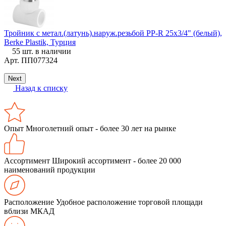
Тройник с метал.(латунь).наруж.резьбой PP-R 25х3/4" (белый),
К
Berke Plastik, Турция
1
55 шт. в наличии
Арт.
ПП077324
Next
Назад к списку
Опыт
Многолетний опыт - более 30 лет на рынке
Ассортимент
Широкий ассортимент - более 20 000
наименований продукции
Расположение
Удобное расположение торговой площади
вблизи МКАД