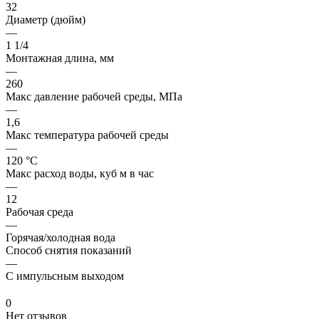
32
Диаметр (дюйм)
—
1 1/4
Монтажная длина, мм
—
260
Макс давление рабочей среды, МПа
—
1,6
Макс температура рабочей среды
—
120 °С
Макс расход воды, куб м в час
—
12
Рабочая среда
—
Горячая/холодная вода
Способ снятия показаний
—
С импульсным выходом
0
Нет отзывов