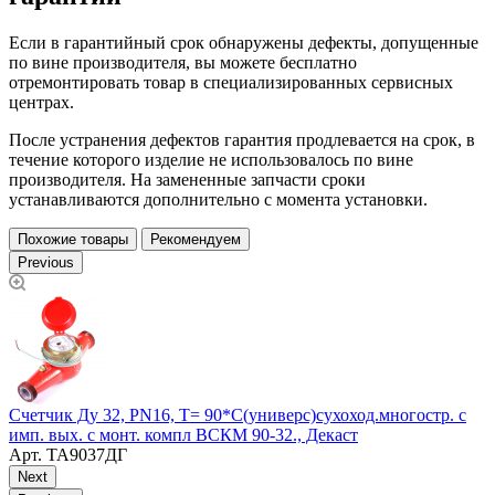
Если в гарантийный срок обнаружены дефекты, допущенные
по вине производителя, вы можете бесплатно
отремонтировать товар в специализированных сервисных
центрах.
После устранения дефектов гарантия продлевается на срок, в
течение которого изделие не использовалось по вине
производителя. На замененные запчасти сроки
устанавливаются дополнительно с момента установки.
Похожие товары
Рекомендуем
Previous
Счетчик Ду 32, PN16, T= 90*С(универс)сухоход.многостр. с
С
имп. вых. с монт. компл ВСКМ 90-32., Декаст
Т
Арт.
ТА9037ДГ
Next