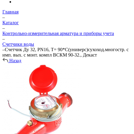
Главная
–
Каталог
–
Контрольно-измерительная арматура и приборы учета
–
Счетчики воды
–
Счетчик Ду 32, PN16, T= 90*С(универс)сухоход.многостр. с
имп. вых. с монт. компл ВСКМ 90-32., Декаст
Назад