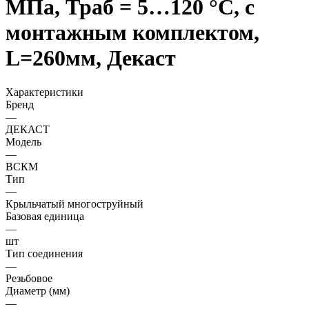
МПа, Траб = 5…120 °С, с
монтажным комплектом,
L=260мм, Декаст
Характеристики
Бренд
—
ДЕКАСТ
Модель
—
ВСКМ
Тип
—
Крыльчатый многоструйный
Базовая единица
—
шт
Тип соединения
—
Резьбовое
Диаметр (мм)
—