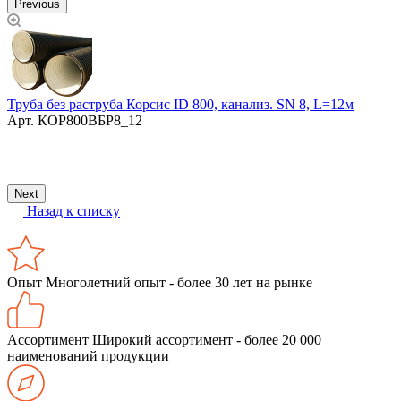
Previous
2
Труба без раструба Корсис ID 800, канализ. SN 8, L=12м
Арт.
КОР800ВБР8_12
М
з
Next
Назад к списку
Опыт
Многолетний опыт - более 30 лет на рынке
Ассортимент
Широкий ассортимент - более 20 000
наименований продукции