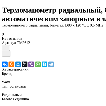
Термоманометр радиальный, би
автоматическим запорным кл
Термоманометр радиальный, биметал. D80 х 120 °С х 0,6 МПа, 
0
Нет отзывов
Артикул
ТМ8612
Характеристики
Бренд
—
Watts
Тип установки
—
Радиальный
Базовая единица
—