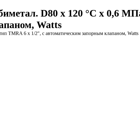
метал. D80 х 120 °С х 0,6 МПа
апаном, Watts
тип TMRA 6 x 1/2", с автоматическим запорным клапаном, Watts