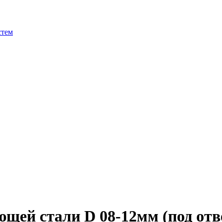
стем
щей стали D 08-12мм (под отв