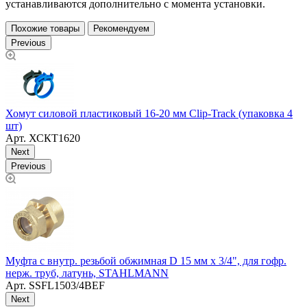
устанавливаются дополнительно с момента установки.
Похожие товары
Рекомендуем
Previous
Х
Хомут силовой пластиковый 16-20 мм Clip-Track (упаковка 4
шт)
Арт.
ХСКТ1620
Next
Previous
.
Муфта с внутр. резьбой обжимная D 15 мм х 3/4", для гофр.
Н
нерж. труб, латунь, STAHLMANN
Арт.
SSFL1503/4BEF
Next