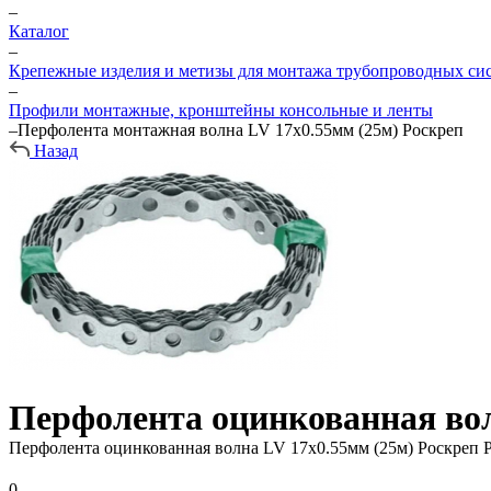
–
Каталог
–
Крепежные изделия и метизы для монтажа трубопроводных си
–
Профили монтажные, кронштейны консольные и ленты
–
Перфолента монтажная волна LV 17х0.55мм (25м) Роскреп
Назад
Перфолента оцинкованная вол
Перфолента оцинкованная волна LV 17х0.55мм (25м) Роскреп
0