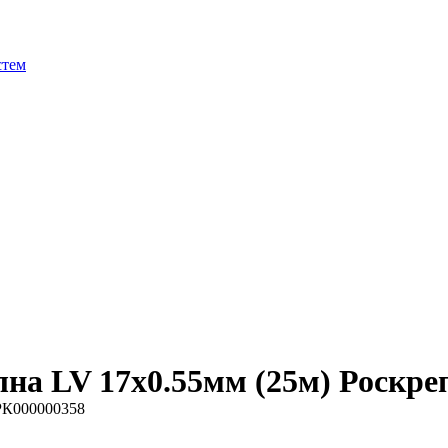
стем
на LV 17х0.55мм (25м) Роскре
 РК000000358