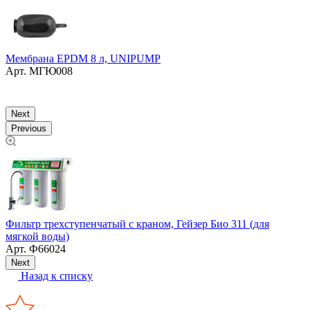
Мембрана EPDM 8 л, UNIPUMP
Арт.
МГЮ008
К
Next
Previous
я
Фильтр трехступенчатый с краном, Гейзер Био 311 (для
P
мягкой воды)
Арт.
Ф66024
Next
Назад к списку