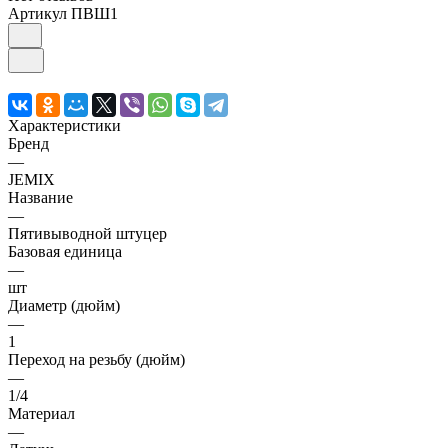
Артикул
ПВШ1
Характеристики
Бренд
—
JEMIX
Название
—
Пятивыводной штуцер
Базовая единица
—
шт
Диаметр (дюйм)
—
1
Переход на резьбу (дюйм)
—
1/4
Материал
—