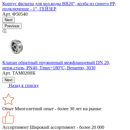
Корпус фильтра для хол.воды BB20", колба из синего PP,
п
подключение - 1", ГЕЙЗЕР
Арт.
Ф50540
Next
Previous
Клапан обратный пружинный межфланцевый DN 20,
М
нерж.сталь, PN40, Тmax=180°С, Benarmo, 3030
E
Арт.
ТАМ020НБ
Next
Назад к списку
Опыт
Многолетний опыт - более 30 лет на рынке
Ассортимент
Широкий ассортимент - более 20 000