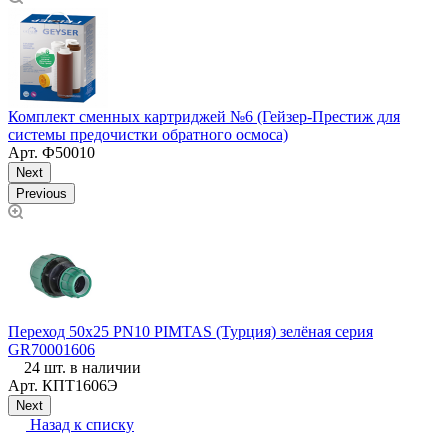
Комплект сменных картриджей №6 (Гейзер-Престиж для
К
системы предочистки обратного осмоса)
о
Арт.
Ф50010
Next
Previous
д
Переход 50х25 PN10 PIMTAS (Турция) зелёная серия
Т
GR70001606
24 шт. в наличии
Арт.
КПТ1606Э
Next
Назад к списку