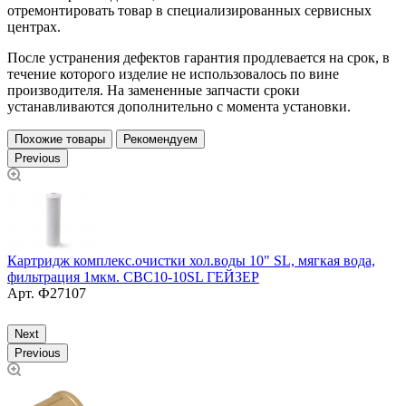
отремонтировать товар в специализированных сервисных
центрах.
После устранения дефектов гарантия продлевается на срок, в
течение которого изделие не использовалось по вине
производителя. На замененные запчасти сроки
устанавливаются дополнительно с момента установки.
Похожие товары
Рекомендуем
Previous
Картридж комплекс.очистки хол.воды 10" SL, мягкая вода,
фильтрация 1мкм. CBC10-10SL ГЕЙЗЕР
К
Арт.
Ф27107
х
Next
Previous