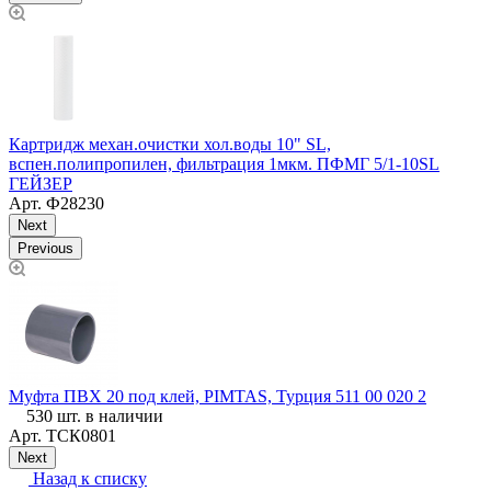
Картридж механ.очистки хол.воды 10" SL,
К
вспен.полипропилен, фильтрация 1мкм. ПФМГ 5/1-10SL
ГЕЙЗЕР
Арт.
Ф28230
Next
Previous
Муфта ПВХ 20 под клей, PIMTAS, Турция 511 00 020 2
У
530 шт. в наличии
Арт.
ТСК0801
Next
Назад к списку