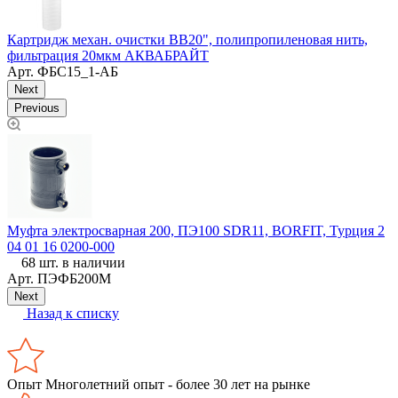
Картридж механ. очистки BB20", полипропиленовая нить,
К
фильтрация 20мкм АКВАБРАЙТ
Арт.
ФБС15_1-АБ
Next
Previous
Муфта электросварная 200, ПЭ100 SDR11, BORFIT, Турция 2
04 01 16 0200-000
68 шт. в наличии
Арт.
ПЭФБ200М
Next
Назад к списку
Опыт
Многолетний опыт - более 30 лет на рынке