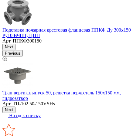
П
Подставка пожарная крестовая фланцевая ППКФ Ду 300х150
Р
Ру10 ВЧШГ, ЦПП
Арт.
ППКФ300150
Next
Previous
Трап вертик.выпуск 50, решетка нерж.сталь 150х150 мм,
Д
гидрозатвор
Арт.
ТП-102.50-150VSHs
Next
Назад к списку