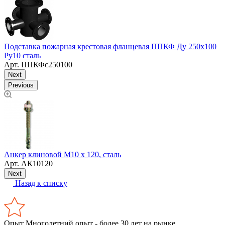
Подставка пожарная крестовая фланцевая ППКФ Ду 250х100
П
Ру10 сталь
Р
Арт.
ППКФс250100
Next
Previous
Т
Анкер клиновой М10 х 120, сталь
Арт.
АК10120
Next
Назад к списку
Опыт
Многолетний опыт - более 30 лет на рынке