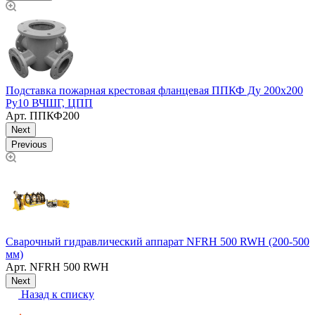
Ру
П
Подставка пожарная крестовая фланцевая ППКФ Ду 200х200
Ру10 ВЧШГ, ЦПП
Арт.
ППКФ200
Next
Previous
Сварочный гидравлический аппарат NFRH 500 RWH (200-500
Т
мм)
(
Арт.
NFRH 500 RWH
Next
Назад к списку