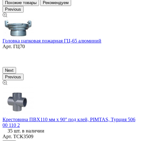
Похожие товары
Рекомендуем
Previous
Головка цапковая пожарная ГЦ-65 алюминий
Арт.
ГЦ70
К
м
Next
Previous
Крестовина ПВХ110 мм х 90° под клей, PIMTAS, Турция 506
У
00 110 2
35 шт. в наличии
Арт.
ТСК3509