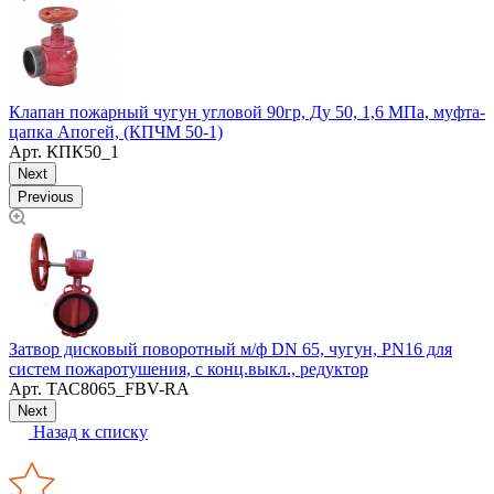
Клапан пожарный чугун угловой 90гр, Ду 50, 1,6 МПа, муфта-
цапка Апогей, (КПЧМ 50-1)
Арт.
КПК50_1
Next
Previous
М
(
Затвор дисковый поворотный м/ф DN 65, чугун, PN16 для
систем пожаротушения, с конц.выкл., редуктор
Арт.
ТАС8065_FBV-RA
Next
Назад к списку