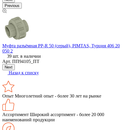
Previous
М
(
Муфта разъёмная PP-R 50 (серый), PIMTAS, Турция 406 20
050 2
39 шт. в наличии
Арт.
ПП94105_ПТ
Next
Назад к списку
Опыт
Многолетний опыт - более 30 лет на рынке
Ассортимент
Широкий ассортимент - более 20 000
наименований продукции