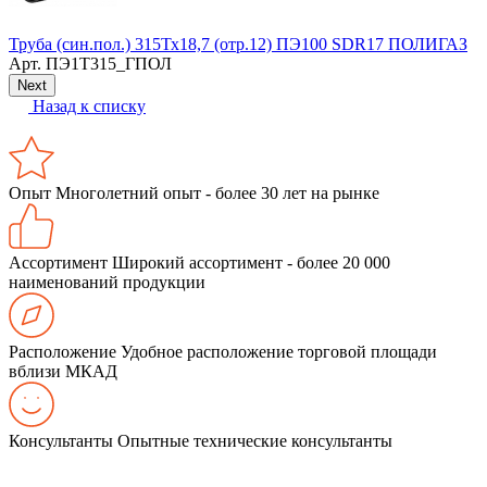
Т
Т
Труба (син.пол.) 315Тх18,7 (отр.12) ПЭ100 SDR17 ПОЛИГАЗ
Арт.
ПЭ1Т315_ГПОЛ
Next
Назад к списку
Опыт
Многолетний опыт - более 30 лет на рынке
Ассортимент
Широкий ассортимент - более 20 000
наименований продукции
Расположение
Удобное расположение торговой площади
вблизи МКАД
Консультанты
Опытные технические консультанты