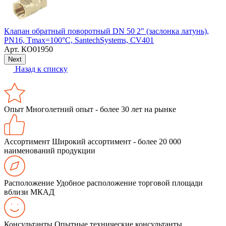
Т
Клапан обратный поворотный DN 50 2" (заслонка латунь),
PN16, Тmax=100°С, SantechSystems, CV401
Арт.
КО01950
Next
Назад к списку
Опыт
Многолетний опыт - более 30 лет на рынке
Ассортимент
Широкий ассортимент - более 20 000
наименований продукции
Расположение
Удобное расположение торговой площади
вблизи МКАД
Консультанты
Опытные технические консультанты