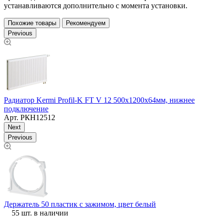
устанавливаются дополнительно с момента установки.
Похожие товары
Рекомендуем
Previous
Радиатор Kermi Profil-K FT V 12 500х1200х64мм, нижнее
Р
подключение
Арт.
РКН12512
Next
Previous
Т
Держатель 50 пластик с зажимом, цвет белый
3
55 шт. в наличии