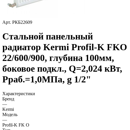
Арт.
РКБ22609
Стальной панельный
радиатор Kermi Profil-K FKO
22/600/900, глубина 100мм,
боковое подкл., Q=2,024 кВт,
Рраб.=1,0МПа, g 1/2"
Характеристики
Бренд
—
Kermi
Модель
—
Profil-K FK O