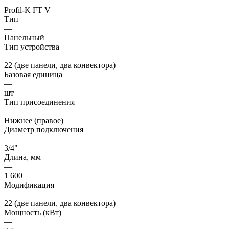
—
Profil-K FT V
Тип
—
Панельный
Тип устройства
—
22 (две панели, два конвектора)
Базовая единица
—
шт
Тип присоединения
—
Нижнее (правое)
Диаметр подключения
—
3/4"
Длина, мм
—
1 600
Модификация
—
22 (две панели, два конвектора)
Мощность (кВт)
—