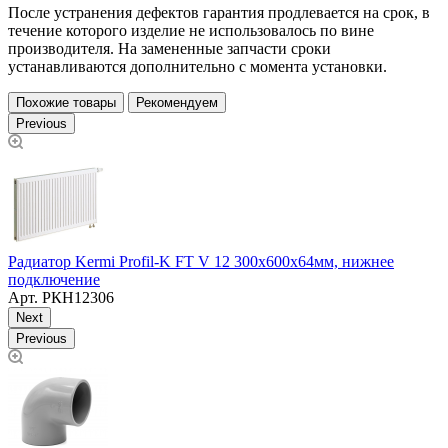
После устранения дефектов гарантия продлевается на срок, в
течение которого изделие не использовалось по вине
производителя. На замененные запчасти сроки
устанавливаются дополнительно с момента установки.
Похожие товары
Рекомендуем
Previous
Радиатор Kermi Profil-K FT V 12 300х600х64мм, нижнее
Р
подключение
Арт.
РКН12306
Next
Previous