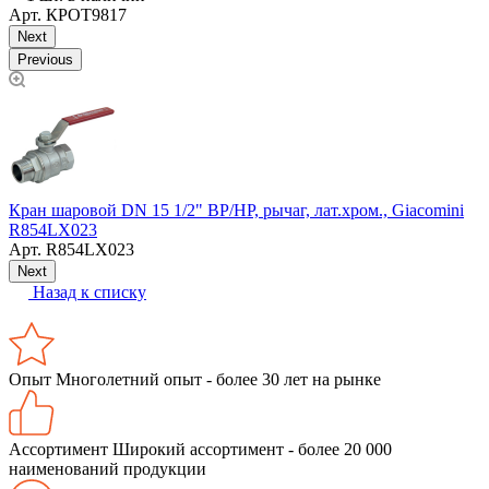
Арт.
КРОТ9817
Next
Previous
Кран шаровой DN 15 1/2" ВР/НР, рычаг, лат.хром., Giacomini
У
R854LX023
Арт.
R854LX023
Next
Назад к списку
Опыт
Многолетний опыт - более 30 лет на рынке
Ассортимент
Широкий ассортимент - более 20 000
наименований продукции