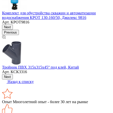
Комплект для обустройства скважин и автоматизации
К
водоснабжения КРОТ 130-160/50, Джилекс 9816
Арт.
КРОТ9816
Next
Previous
К
Тройник ПВХ 315х315х45° под клей, Китай
Арт.
КСК3316
Next
Назад к списку
Опыт
Многолетний опыт - более 30 лет на рынке