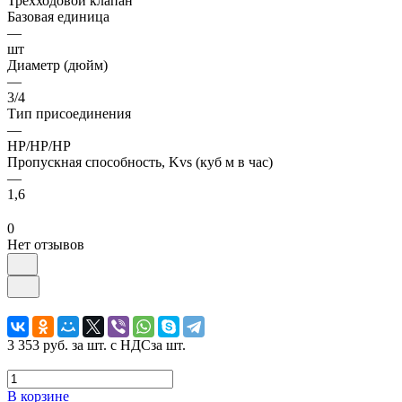
Трехходовой клапан
Базовая единица
—
шт
Диаметр (дюйм)
—
3/4
Тип присоединения
—
НР/НР/НР
Пропускная способность, Kvs (куб м в час)
—
1,6
0
Нет отзывов
3 353 руб.
за шт. с НДС
за шт.
В корзине