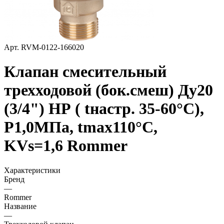
Арт.
RVM-0122-166020
Клапан смесительный
трехходовой (бок.смеш) Ду20
(3/4") НР ( tнастр. 35-60°С),
P1,0МПа, tmax110°С,
KVs=1,6 Rommer
Характеристики
Бренд
—
Rommer
Название
—