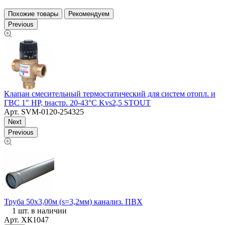
Похожие товары
Рекомендуем
Previous
С
Клапан смесительный термостатический для систем отопл. и
К
ГВС 1" НР, tнастр. 20-43°С Kvs2,5 STOUT
Арт.
SVM-0120-254325
Next
Previous
Труба 50х3,00м (s=3,2мм) канализ. ПВХ
К
1 шт. в наличии
Арт.
ХК1047