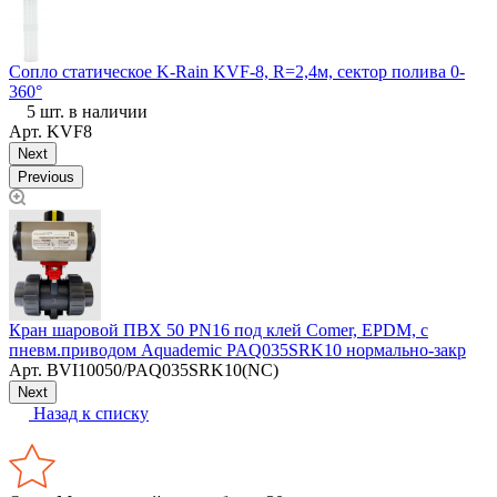
Сопло статическое K-Rain KVF-8, R=2,4м, сектор полива 0-
К
360°
(
5 шт. в наличии
Арт.
KVF8
Next
Previous
М
Кран шаровой ПВХ 50 PN16 под клей Comer, EPDM, с
пневм.приводом Aquademic PAQ035SRK10 нормально-закр
Арт.
BVI10050/PAQ035SRK10(NC)
Next
Назад к списку