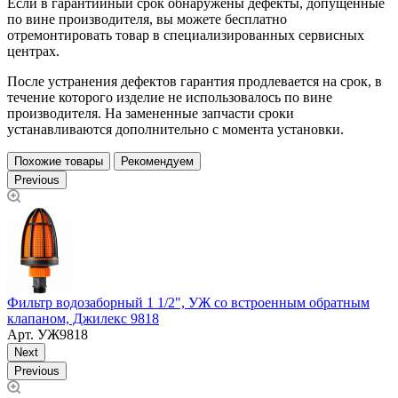
Если в гарантийный срок обнаружены дефекты, допущенные
по вине производителя, вы можете бесплатно
отремонтировать товар в специализированных сервисных
центрах.
После устранения дефектов гарантия продлевается на срок, в
течение которого изделие не использовалось по вине
производителя. На замененные запчасти сроки
устанавливаются дополнительно с момента установки.
Похожие товары
Рекомендуем
Previous
Ш
М
Фильтр водозаборный 1 1/2", УЖ со встроенным обратным
клапаном, Джилекс 9818
Арт.
УЖ9818
Next
Previous