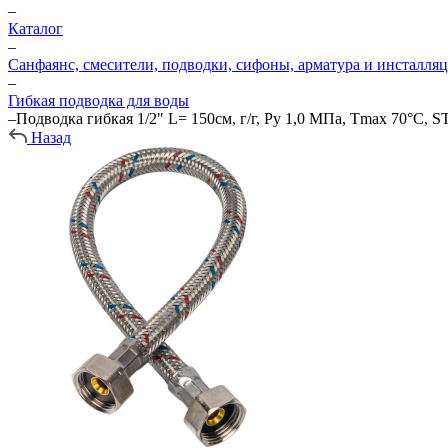
–
Каталог
–
Санфаянс, смесители, подводки, сифоны, арматура и инсталля
–
Гибкая подводка для воды
–
Подводка гибкая 1/2" L= 150см, г/г, Ру 1,0 МПа, Тmax 70°С,
Назад