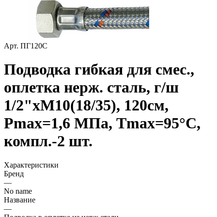
Арт.
ПГ120С
Подводка гибкая для смес.,
оплетка нерж. cталь, г/ш
1/2"хМ10(18/35), 120см,
Pmax=1,6 МПа, Tmax=95°С,
компл.-2 шт.
Характеристики
Бренд
—
No name
Название
—