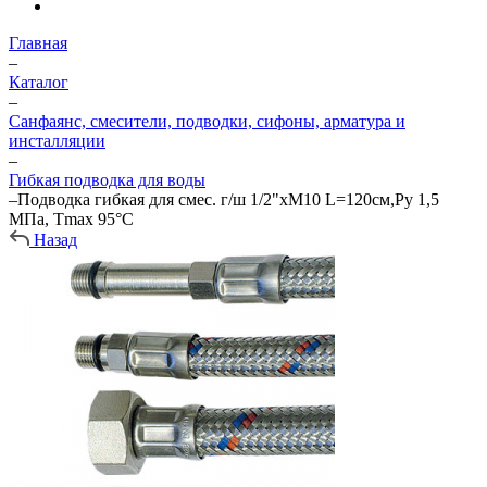
Главная
–
Каталог
–
Санфаянс, смесители, подводки, сифоны, арматура и
инсталляции
–
Гибкая подводка для воды
–
Подводка гибкая для смес. г/ш 1/2"хМ10 L=120см,Ру 1,5
МПа, Тmax 95°С
Назад