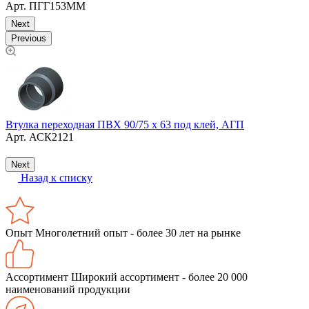
Арт.
ПГГ153ММ
Next
Previous
Втулка переходная ПВХ 90/75 х 63 под клей, АГП
З
Арт.
АСК2121
Next
Назад к списку
Опыт
Многолетний опыт - более 30 лет на рынке
Ассортимент
Широкий ассортимент - более 20 000
наименований продукции