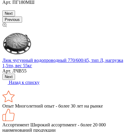
Арт.
ПГ180МШ
Next
Previous
Люк чугунный водопроводный 770/600/45, тип Л, нагрузка
С
1,5тн, вес 55кг
к
Арт.
ЛЧВ55
Next
Назад к списку
Опыт
Многолетний опыт - более 30 лет на рынке
Ассортимент
Широкий ассортимент - более 20 000
наименований продукции