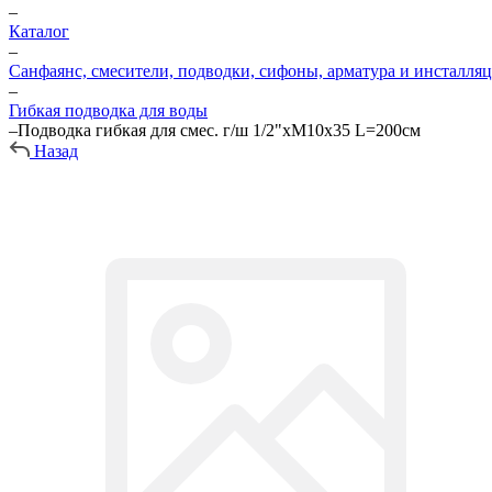
–
Каталог
–
Санфаянс, смесители, подводки, сифоны, арматура и инсталля
–
Гибкая подводка для воды
–
Подводка гибкая для смес. г/ш 1/2"хМ10х35 L=200см
Назад