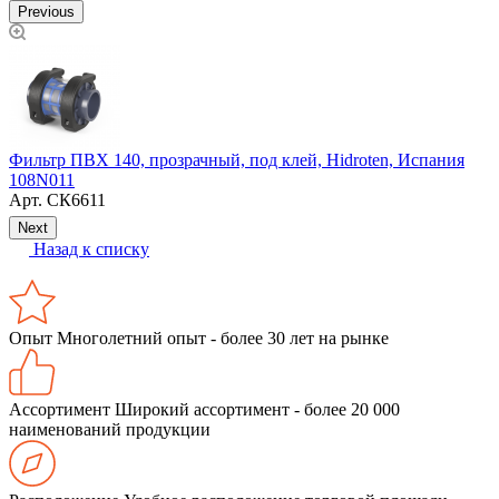
Previous
Фильтр ПВХ 140, прозрачный, под клей, Hidroten, Испания
Т
108N011
Арт.
СК6611
Next
Назад к списку
Опыт
Многолетний опыт - более 30 лет на рынке
Ассортимент
Широкий ассортимент - более 20 000
наименований продукции