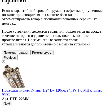
гарантии
Если в гарантийный срок обнаружены дефекты, допущенные
по вине производителя, вы можете бесплатно
отремонтировать товар в специализированных сервисных
центрах.
После устранения дефектов гарантия продлевается на срок, в
течение которого изделие не использовалось по вине
производителя. На замененные запчасти сроки
устанавливаются дополнительно с момента установки.
Похожие товары
Рекомендуем
Previous
Подводка гибкая Гигант 1/2" L= 120см, г/г, Ру 1,0 МПа, Тmax
П
95°С
Арт.
ПГГ122ММ
Next