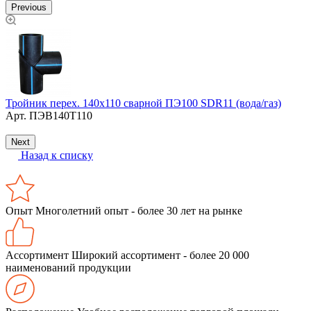
Previous
Тройник перех. 140х110 сварной ПЭ100 SDR11 (вода/газ)
К
Арт.
ПЭВ140Т110
н
Next
Назад к списку
Опыт
Многолетний опыт - более 30 лет на рынке
Ассортимент
Широкий ассортимент - более 20 000
наименований продукции