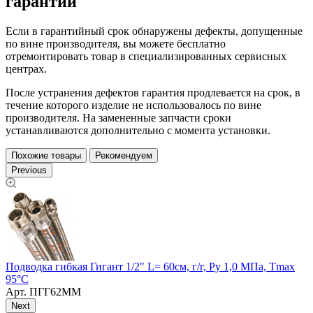
гарантии
Если в гарантийный срок обнаружены дефекты, допущенные
по вине производителя, вы можете бесплатно
отремонтировать товар в специализированных сервисных
центрах.
После устранения дефектов гарантия продлевается на срок, в
течение которого изделие не использовалось по вине
производителя. На замененные запчасти сроки
устанавливаются дополнительно с момента установки.
Похожие товары
Рекомендуем
Previous
,
Подводка гибкая Гигант 1/2" L= 60см, г/г, Ру 1,0 МПа, Тmax
П
95°С
Арт.
ПГГ62ММ
Next