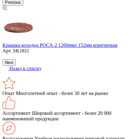
Previous
Крышка колодца РОСА-2 1260ммх 152мм коричневая
М
Арт.
SK1811
Next
Назад к списку
Опыт
Многолетний опыт - более 30 лет на рынке
Ассортимент
Широкий ассортимент - более 20 000
наименований продукции
Расположение
Удобное расположение торговой площади