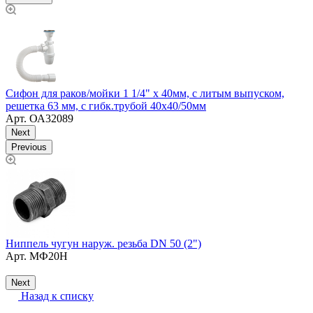
Сифон для раков/мойки 1 1/4" х 40мм, с литым выпуском,
С
решетка 63 мм, с гибк.трубой 40х40/50мм
Арт.
ОА32089
Next
Previous
Ниппель чугун наруж. резьба DN 50 (2")
П
Арт.
МФ20Н
В
Next
Назад к списку