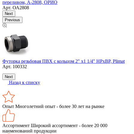
переливом, А-2808, ОРИО
г
Арт.
ОА2808
Next
Previous
М
Футорка резьбовая ПВХ с кольцом 2" х1 1/4" НРхВР, Plimat
Арт.
100332
Next
Назад к списку
Опыт
Многолетний опыт - более 30 лет на рынке
Ассортимент
Широкий ассортимент - более 20 000
наименований продукции