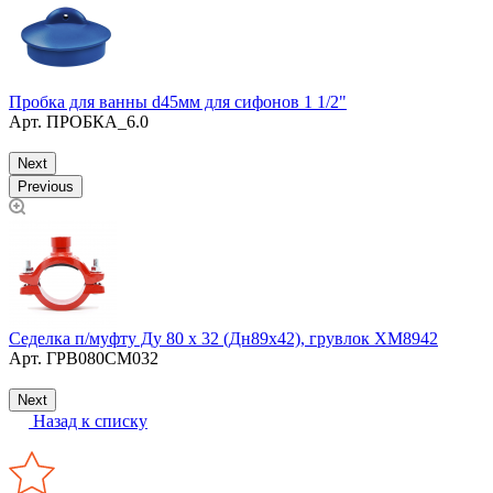
Пробка для ванны d45мм для сифонов 1 1/2"
С
Арт.
ПРОБКА_6.0
у
Next
Previous
Седелка п/муфту Ду 80 х 32 (Дн89х42), грувлок XМ8942
С
Арт.
ГРВ080СМ032
п
Next
Назад к списку