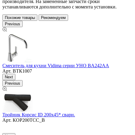
производителя. На замененные запчасти сроки
устанавливаются дополнительно с момента установки.
Похожие товары
Рекомендуем
Previous
С
Смеситель для кухни Vidima серии УНО BA242AA
Арт.
ВТК1007
Next
Previous
Тройник Корсис ID 200х45* сварн.
Арт.
КОР200ТСС_В
Д