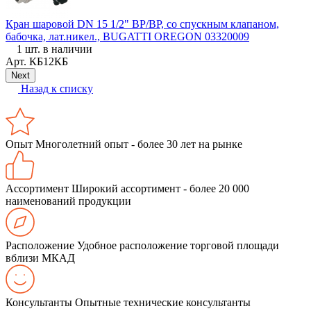
Кран шаровой DN 15 1/2" ВР/ВР, со спускным клапаном,
С
бабочка, лат.никел., BUGATTI OREGON 03320009
(
1 шт. в наличии
Арт.
КБ12КБ
Next
Назад к списку
Опыт
Многолетний опыт - более 30 лет на рынке
Ассортимент
Широкий ассортимент - более 20 000
наименований продукции
Расположение
Удобное расположение торговой площади
вблизи МКАД
Консультанты
Опытные технические консультанты