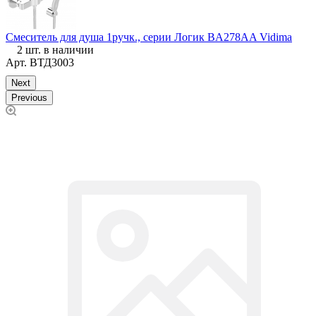
Смеситель для душа 1ручк., серии Логик BA278AA Vidima
С
2 шт. в наличии
(
Арт.
ВТД3003
Next
Previous
У