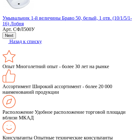
Умывальник 1-й величины Браво 50, белый, 1 отв. (10/1/5/1-
У
16) Лобня
Арт.
СФЛ500У
Next
Назад к списку
Опыт
Многолетний опыт - более 30 лет на рынке
Ассортимент
Широкий ассортимент - более 20 000
наименований продукции
Расположение
Удобное расположение торговой площади
вблизи МКАД
Консультанты
Опытные технические консультанты