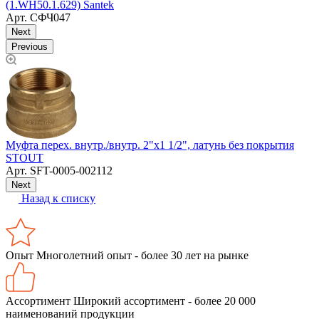
(1.WH50.1.629) Santek
(
Арт.
СФЧ047
Next
Previous
Муфта перех. внутр./внутр. 2"х1 1/2", латунь без покрытия
К
STOUT
Арт.
SFT-0005-002112
Next
Назад к списку
Опыт
Многолетний опыт - более 30 лет на рынке
Ассортимент
Широкий ассортимент - более 20 000
наименований продукции