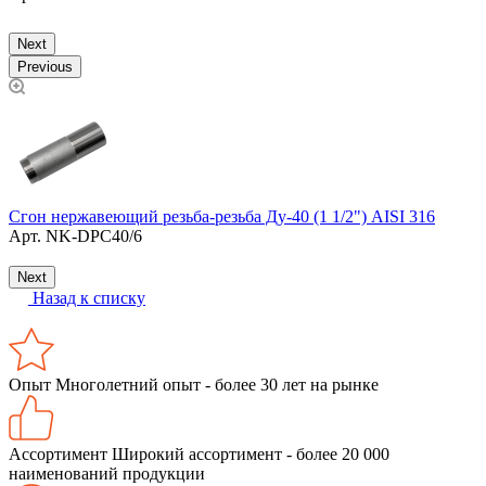
S
Next
Previous
Сгон нержавеющий резьба-резьба Ду-40 (1 1/2") AISI 316
З
Арт.
NK-DPC40/6
Т
Next
Назад к списку
Опыт
Многолетний опыт - более 30 лет на рынке
Ассортимент
Широкий ассортимент - более 20 000
наименований продукции